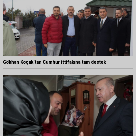
Gökhan Koçak'tan Cumhur ittifakına tam destek