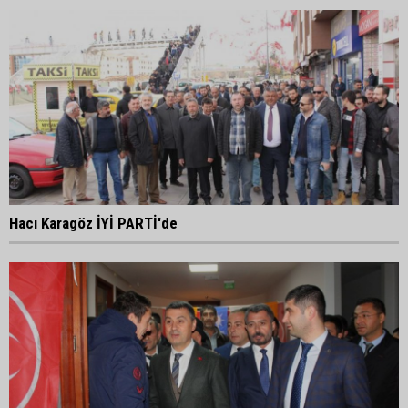
Hacı Karagöz İYİ PARTİ'de