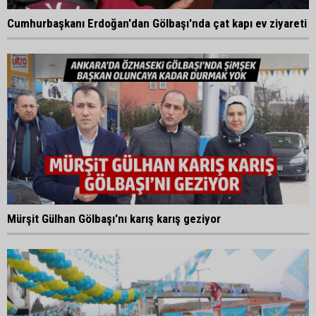
Cumhurbaşkanı Erdoğan'dan Gölbaşı'nda çat kapı ev ziyareti
Mürşit Gülhan Gölbaşı'nı karış karış geziyor