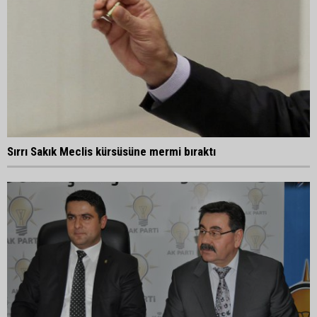
Sırrı Sakık Meclis kürsüsüne mermi bıraktı