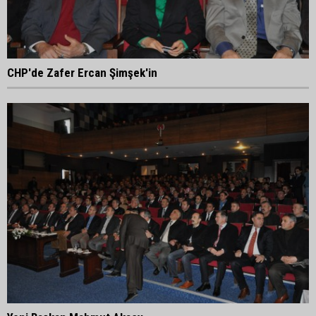
CHP'de Zafer Ercan Şimşek'in