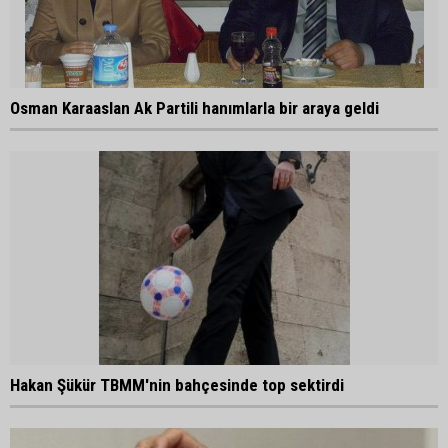
Osman Karaaslan Ak Partili hanımlarla bir araya geldi
Hakan Şükür TBMM'nin bahçesinde top sektirdi