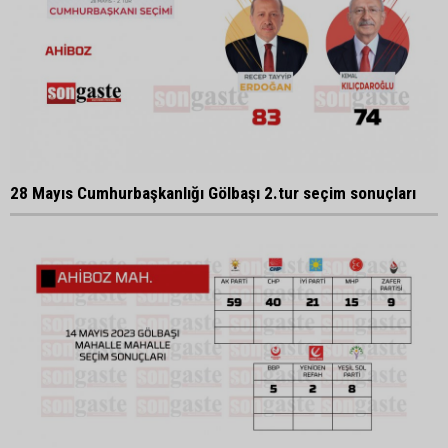
28 Mayıs Cumhurbaşkanlığı Gölbaşı 2.tur seçim sonuçları