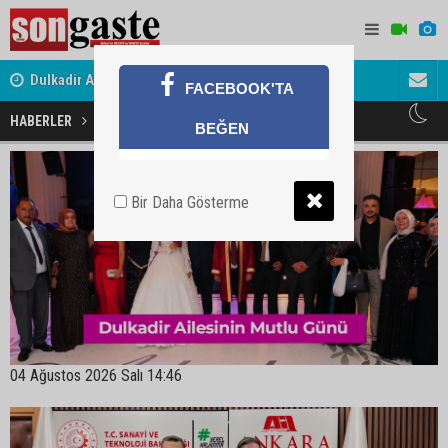
Dulkadir Ailesinin Mutlu Günü
Gölbaşı Esnafının Sesi Ankara Kalkınma Ajansı'nda
Avukat ve 
FACEBOOK'TA
akını
HABERLER
MANŞETLER
BEĞEN
Bir Daha Gösterme
04 Ağustos 2026 Salı 14:46