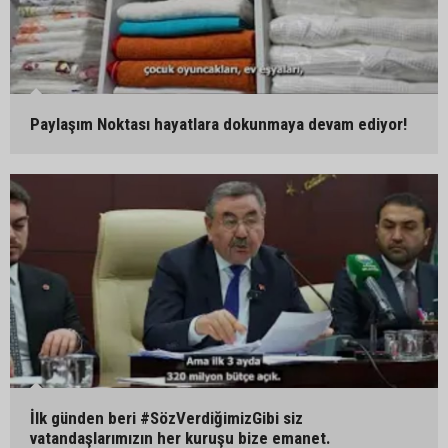
Paylaşım Noktası hayatlara dokunmaya devam ediyor!
İlk günden beri #SözVerdiğimizGibi siz
vatandaşlarımızın her kuruşu bize emanet.