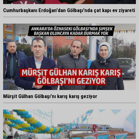
Cumhurbaşkanı Erdoğan'dan Gölbaşı'nda çat kapı ev ziyareti
Mürşit Gülhan Gölbaşı'nı karış karış geziyor