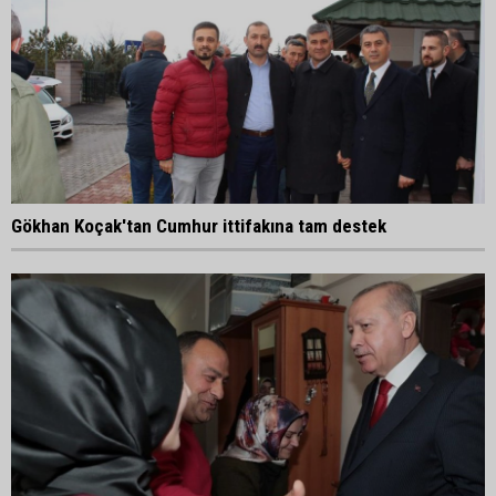
Gökhan Koçak'tan Cumhur ittifakına tam destek