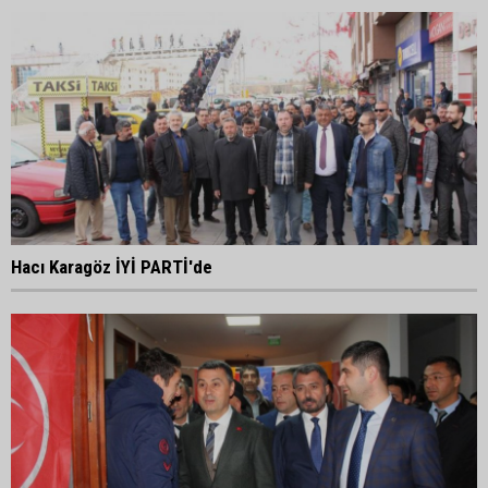
Hacı Karagöz İYİ PARTİ'de