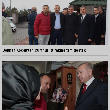
Gökhan Koçak'tan Cumhur ittifakına tam destek