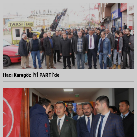
Hacı Karagöz İYİ PARTİ'de