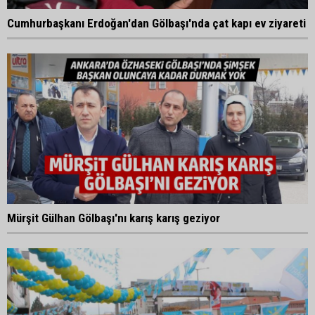
Cumhurbaşkanı Erdoğan'dan Gölbaşı'nda çat kapı ev ziyareti
Mürşit Gülhan Gölbaşı'nı karış karış geziyor