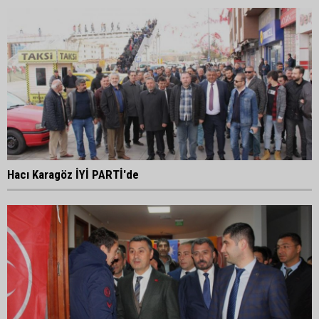
Hacı Karagöz İYİ PARTİ'de