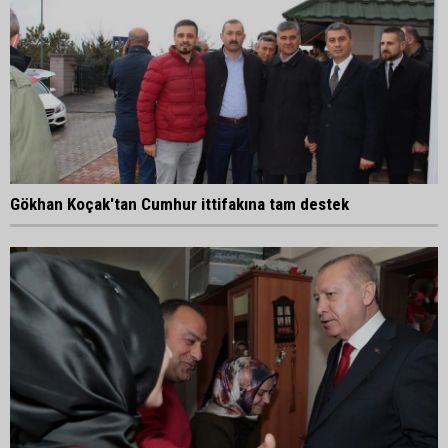
Gökhan Koçak'tan Cumhur ittifakına tam destek