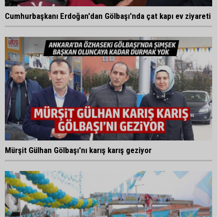
Cumhurbaşkanı Erdoğan'dan Gölbaşı'nda çat kapı ev ziyareti
Mürşit Gülhan Gölbaşı'nı karış karış geziyor