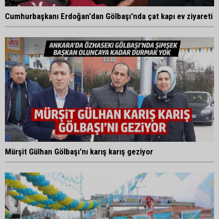
Cumhurbaşkanı Erdoğan'dan Gölbaşı'nda çat kapı ev ziyareti
Mürşit Gülhan Gölbaşı'nı karış karış geziyor