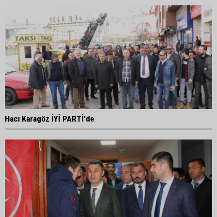
Hacı Karagöz İYİ PARTİ'de