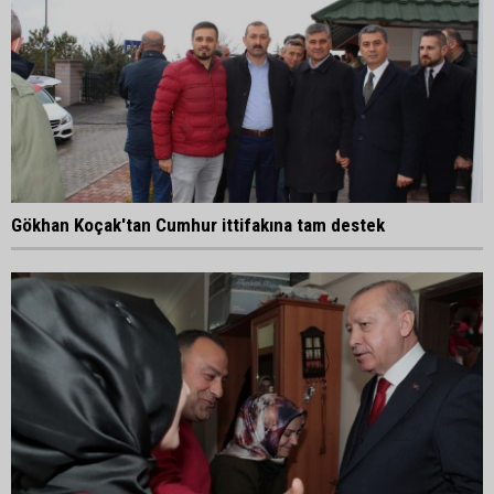
Gökhan Koçak'tan Cumhur ittifakına tam destek