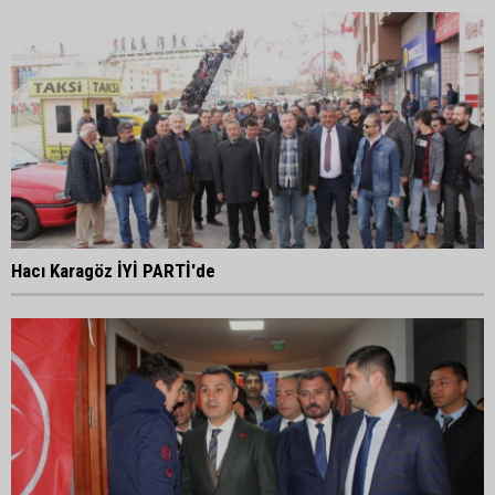
Hacı Karagöz İYİ PARTİ'de