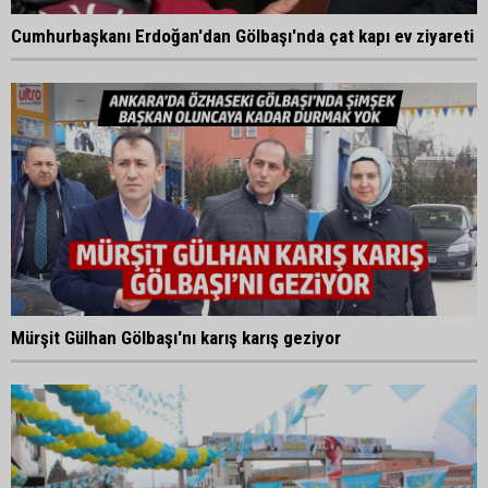
Cumhurbaşkanı Erdoğan'dan Gölbaşı'nda çat kapı ev ziyareti
Mürşit Gülhan Gölbaşı'nı karış karış geziyor