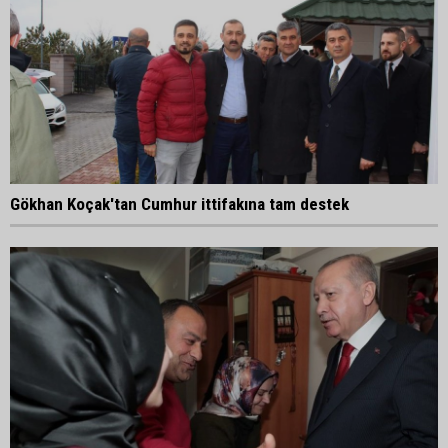
Gökhan Koçak'tan Cumhur ittifakına tam destek