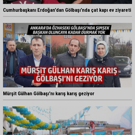
Cumhurbaşkanı Erdoğan'dan Gölbaşı'nda çat kapı ev ziyareti
Mürşit Gülhan Gölbaşı'nı karış karış geziyor