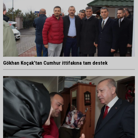
Gökhan Koçak'tan Cumhur ittifakına tam destek