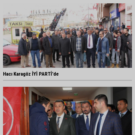
Hacı Karagöz İYİ PARTİ'de