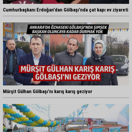
Cumhurbaşkanı Erdoğan'dan Gölbaşı'nda çat kapı ev ziyareti
Mürşit Gülhan Gölbaşı'nı karış karış geziyor