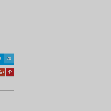
Turnuvanın şampiyonu
Velihimmetlispor
Engelli öğrencilerden örnek temizlik
kampanyası