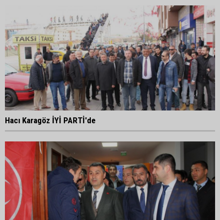
Hacı Karagöz İYİ PARTİ'de