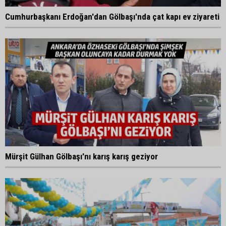
Cumhurbaşkanı Erdoğan'dan Gölbaşı'nda çat kapı ev ziyareti
Mürşit Gülhan Gölbaşı'nı karış karış geziyor