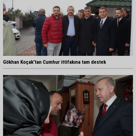
Gökhan Koçak'tan Cumhur ittifakına tam destek