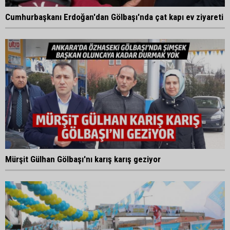
Cumhurbaşkanı Erdoğan'dan Gölbaşı'nda çat kapı ev ziyareti
Mürşit Gülhan Gölbaşı'nı karış karış geziyor