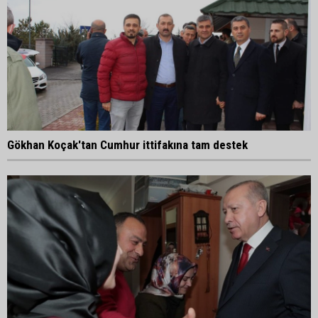
Gökhan Koçak'tan Cumhur ittifakına tam destek