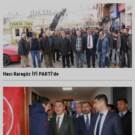
Hacı Karagöz İYİ PARTİ'de