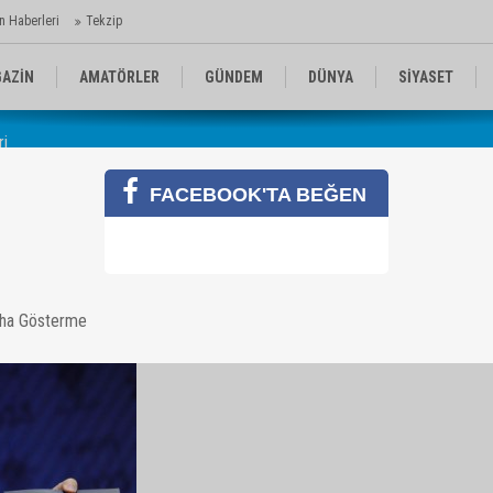
n Haberleri
Tekzip
AZİN
AMATÖRLER
GÜNDEM
DÜNYA
SİYASET
ri
EN KOMİKLER
MEDYA
TEKNOLOJİ
FACEBOOK'TA BEĞEN
leri
aha Gösterme