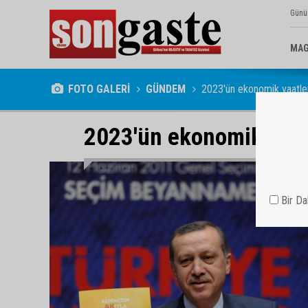
Günü
MAG
FOTO GALERİ
GÜNDEM
2023'ün ekonomik vaatle
2023'ün ekonomik vaat
Bir D