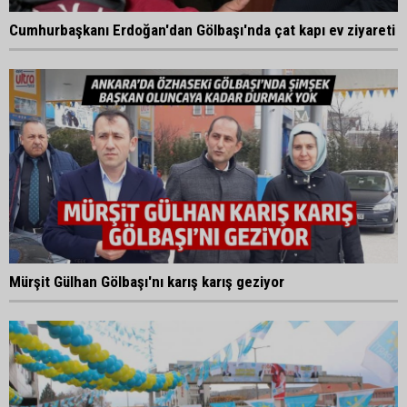
Cumhurbaşkanı Erdoğan'dan Gölbaşı'nda çat kapı ev ziyareti
Mürşit Gülhan Gölbaşı'nı karış karış geziyor