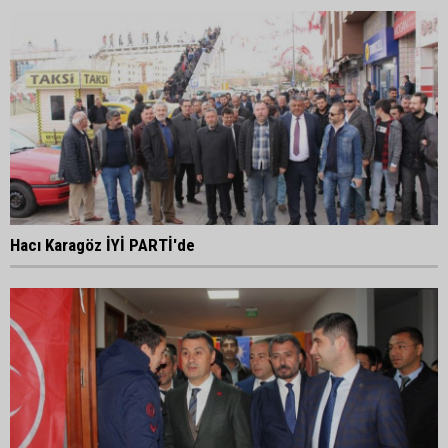
Hacı Karagöz İYİ PARTİ'de