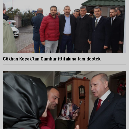
Gökhan Koçak'tan Cumhur ittifakına tam destek