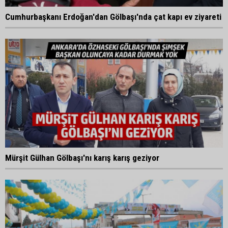
Cumhurbaşkanı Erdoğan'dan Gölbaşı'nda çat kapı ev ziyareti
Mürşit Gülhan Gölbaşı'nı karış karış geziyor