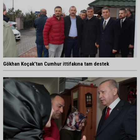
Gökhan Koçak'tan Cumhur ittifakına tam destek