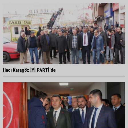
Hacı Karagöz İYİ PARTİ'de