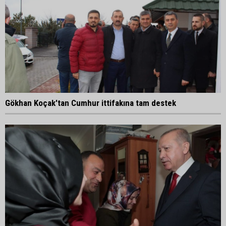
Gökhan Koçak'tan Cumhur ittifakına tam destek