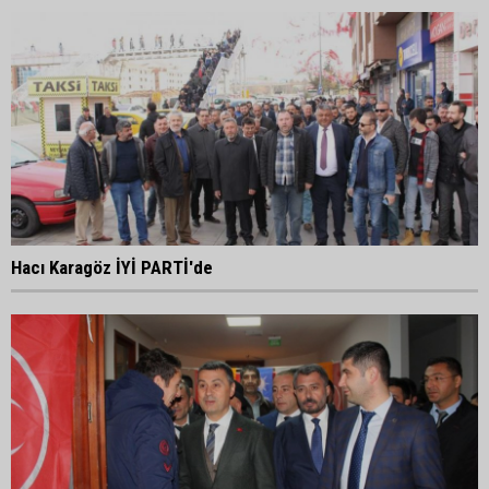
Hacı Karagöz İYİ PARTİ'de