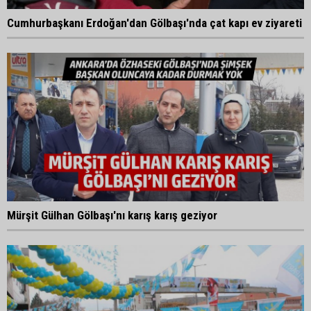
Cumhurbaşkanı Erdoğan'dan Gölbaşı'nda çat kapı ev ziyareti
Mürşit Gülhan Gölbaşı'nı karış karış geziyor