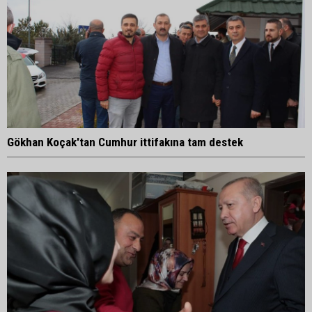
Gökhan Koçak'tan Cumhur ittifakına tam destek