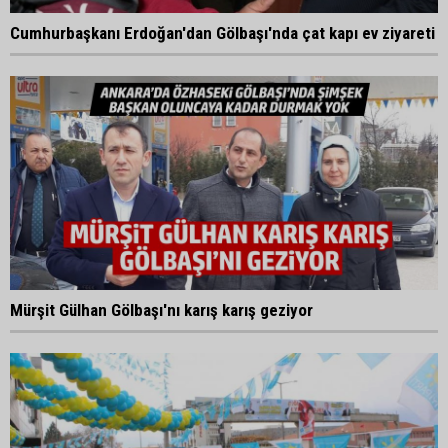
Cumhurbaşkanı Erdoğan'dan Gölbaşı'nda çat kapı ev ziyareti
Mürşit Gülhan Gölbaşı'nı karış karış geziyor