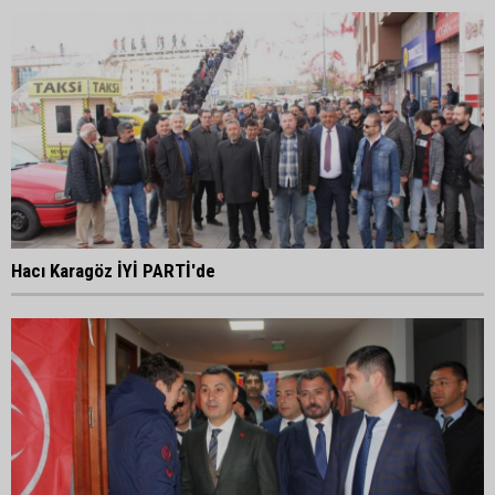
Hacı Karagöz İYİ PARTİ'de