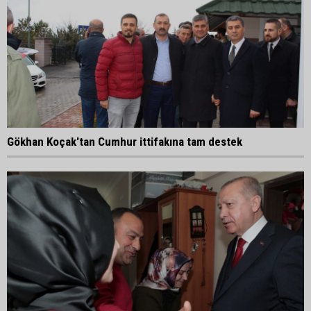
Gökhan Koçak'tan Cumhur ittifakına tam destek