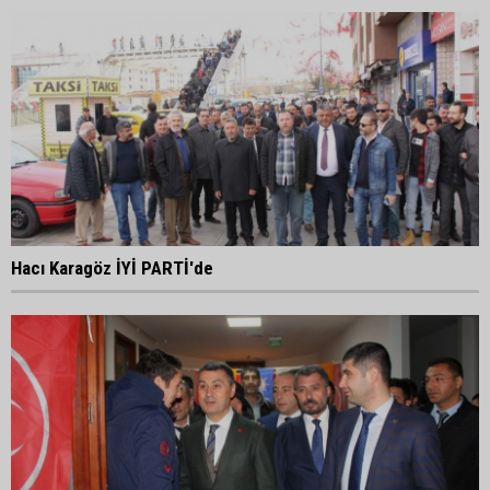
Hacı Karagöz İYİ PARTİ'de