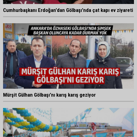
Cumhurbaşkanı Erdoğan'dan Gölbaşı'nda çat kapı ev ziyareti
Mürşit Gülhan Gölbaşı'nı karış karış geziyor