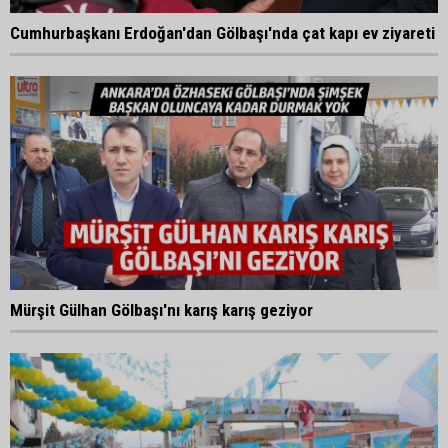
Cumhurbaşkanı Erdoğan'dan Gölbaşı'nda çat kapı ev ziyareti
Mürşit Gülhan Gölbaşı'nı karış karış geziyor