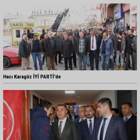
Hacı Karagöz İYİ PARTİ'de