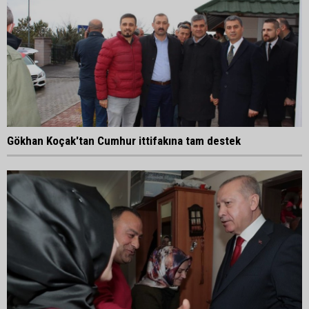
Gökhan Koçak'tan Cumhur ittifakına tam destek