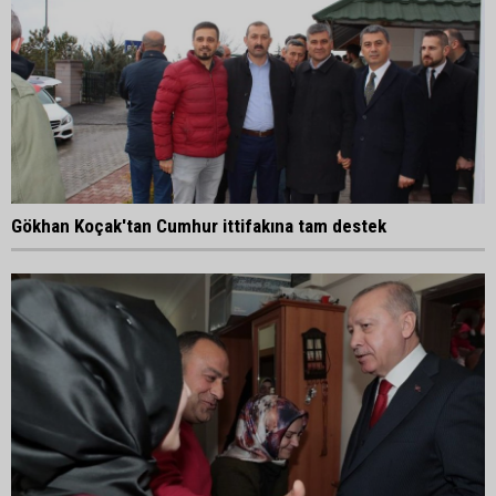
Gökhan Koçak'tan Cumhur ittifakına tam destek