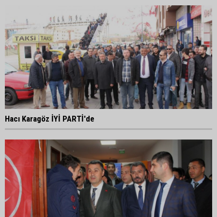
Hacı Karagöz İYİ PARTİ'de