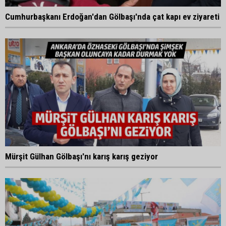
Cumhurbaşkanı Erdoğan'dan Gölbaşı'nda çat kapı ev ziyareti
Mürşit Gülhan Gölbaşı'nı karış karış geziyor