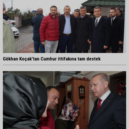
Gökhan Koçak'tan Cumhur ittifakına tam destek