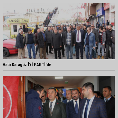
Hacı Karagöz İYİ PARTİ'de