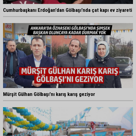
Cumhurbaşkanı Erdoğan'dan Gölbaşı'nda çat kapı ev ziyareti
Mürşit Gülhan Gölbaşı'nı karış karış geziyor