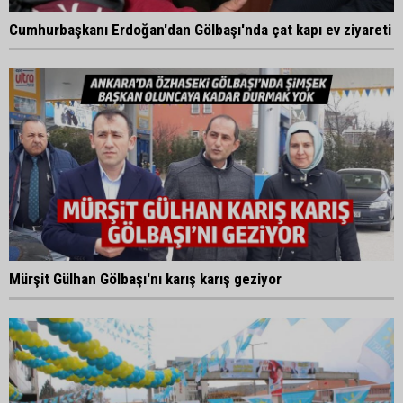
Cumhurbaşkanı Erdoğan'dan Gölbaşı'nda çat kapı ev ziyareti
Mürşit Gülhan Gölbaşı'nı karış karış geziyor