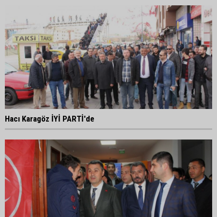
Hacı Karagöz İYİ PARTİ'de