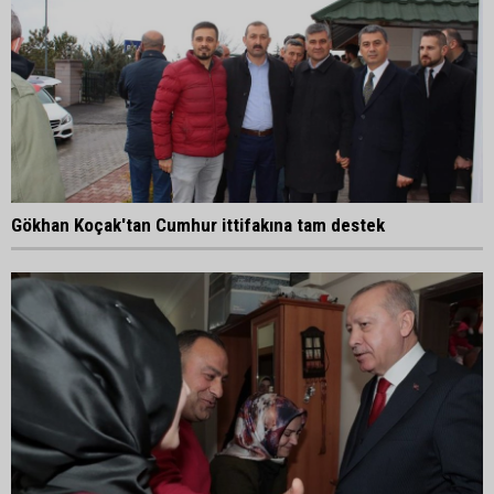
Gökhan Koçak'tan Cumhur ittifakına tam destek