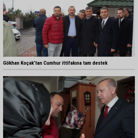
Gökhan Koçak'tan Cumhur ittifakına tam destek