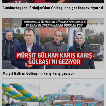
Cumhurbaşkanı Erdoğan'dan Gölbaşı'nda çat kapı ev ziyareti
Mürşit Gülhan Gölbaşı'nı karış karış geziyor