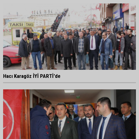
Hacı Karagöz İYİ PARTİ'de