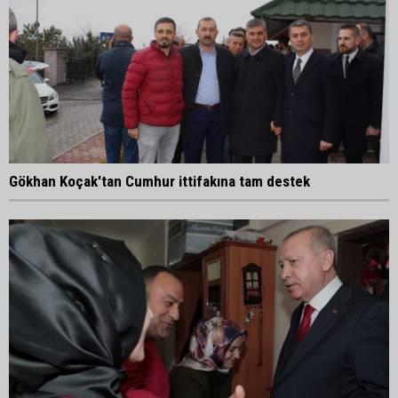
Gökhan Koçak'tan Cumhur ittifakına tam destek