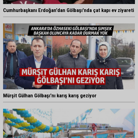
Cumhurbaşkanı Erdoğan'dan Gölbaşı'nda çat kapı ev ziyareti
Mürşit Gülhan Gölbaşı'nı karış karış geziyor