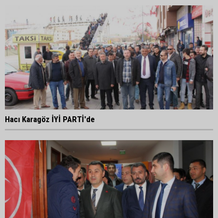
Hacı Karagöz İYİ PARTİ'de