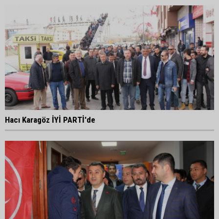
Hacı Karagöz İYİ PARTİ'de