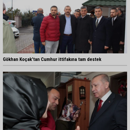
Gökhan Koçak'tan Cumhur ittifakına tam destek