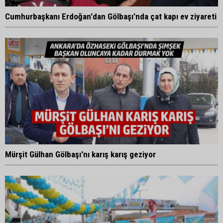
Cumhurbaşkanı Erdoğan'dan Gölbaşı'nda çat kapı ev ziyareti
Mürşit Gülhan Gölbaşı'nı karış karış geziyor