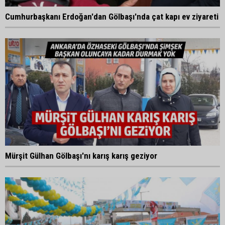
Cumhurbaşkanı Erdoğan'dan Gölbaşı'nda çat kapı ev ziyareti
Mürşit Gülhan Gölbaşı'nı karış karış geziyor