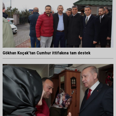
Gökhan Koçak'tan Cumhur ittifakına tam destek