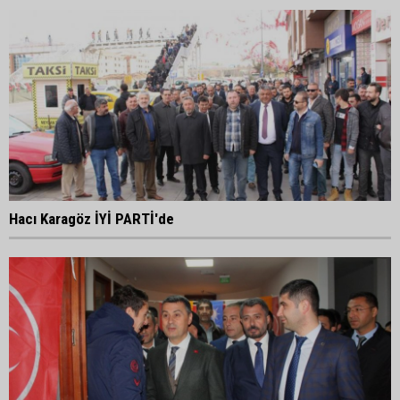
Hacı Karagöz İYİ PARTİ'de