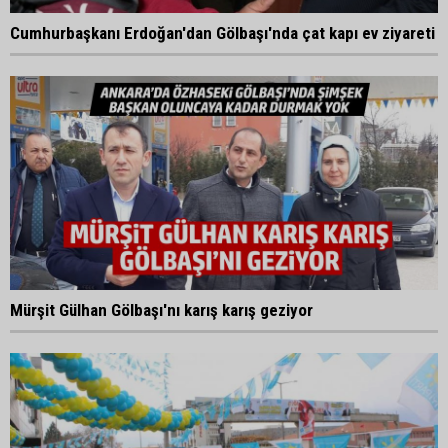
Cumhurbaşkanı Erdoğan'dan Gölbaşı'nda çat kapı ev ziyareti
Mürşit Gülhan Gölbaşı'nı karış karış geziyor