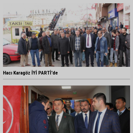
Hacı Karagöz İYİ PARTİ'de