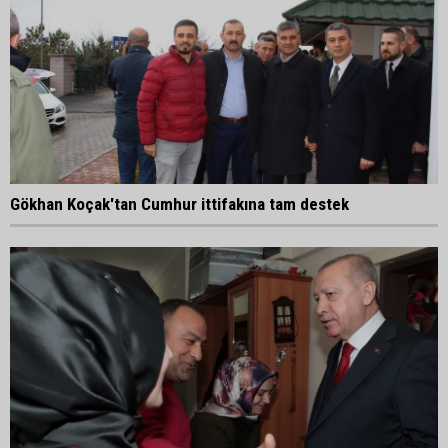
Gökhan Koçak'tan Cumhur ittifakına tam destek