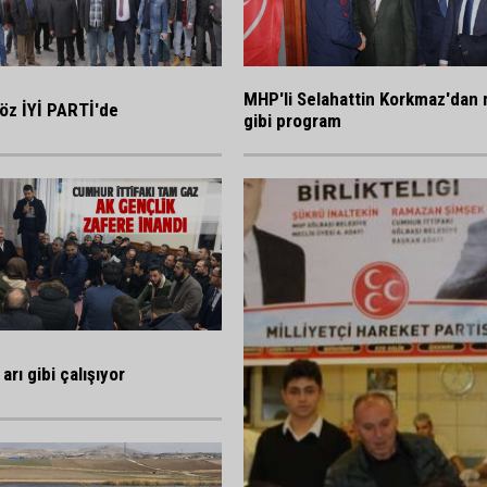
MHP'li Selahattin Korkmaz'dan 
öz İYİ PARTİ'de
gibi program
arı gibi çalışıyor