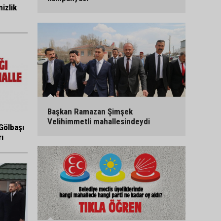
izlik
Başkan Ramazan Şimşek
Velihimmetli mahallesindeydi
Gölbaşı
ı