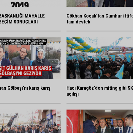
BAŞKANLIĞI MAHALLE
Gökhan Koçak'tan Cumhur ittif
SEÇİM SONUÇLARI
tam destek
an Gölbaşı'nı karış karış
Hacı Karagöz'den miting gibi S
açılışı