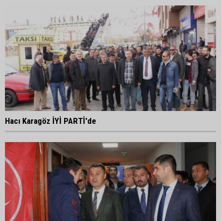
Hacı Karagöz İYİ PARTİ'de