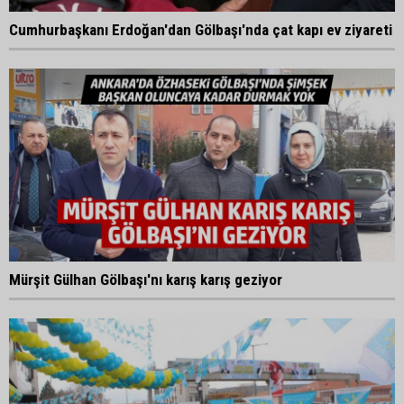
Cumhurbaşkanı Erdoğan'dan Gölbaşı'nda çat kapı ev ziyareti
Mürşit Gülhan Gölbaşı'nı karış karış geziyor