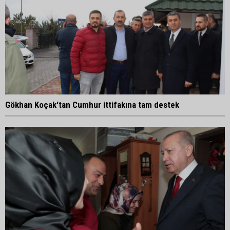
Gökhan Koçak'tan Cumhur ittifakına tam destek