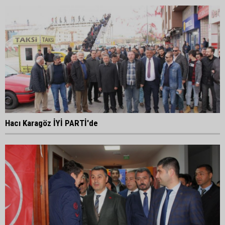
Hacı Karagöz İYİ PARTİ'de