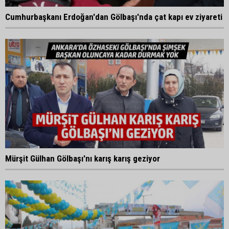
Cumhurbaşkanı Erdoğan'dan Gölbaşı'nda çat kapı ev ziyareti
Mürşit Gülhan Gölbaşı'nı karış karış geziyor