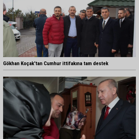
Gökhan Koçak'tan Cumhur ittifakına tam destek