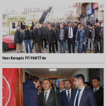
Hacı Karagöz İYİ PARTİ'de