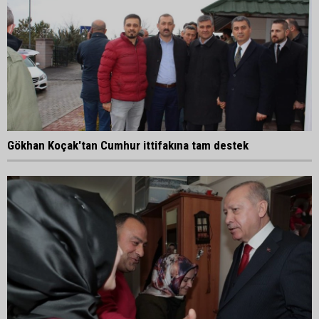
Gökhan Koçak'tan Cumhur ittifakına tam destek