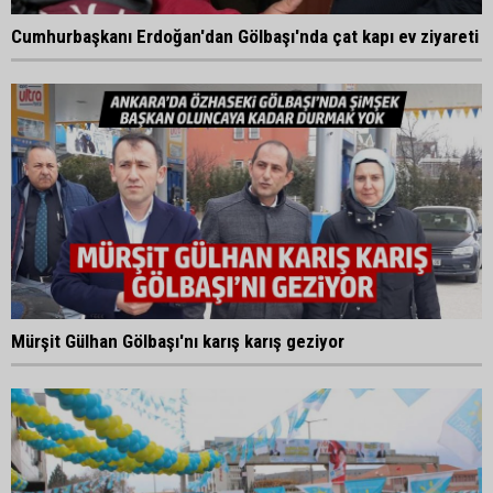
Cumhurbaşkanı Erdoğan'dan Gölbaşı'nda çat kapı ev ziyareti
Mürşit Gülhan Gölbaşı'nı karış karış geziyor