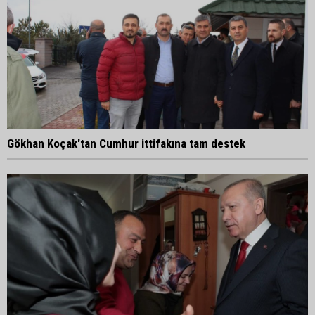
Gökhan Koçak'tan Cumhur ittifakına tam destek