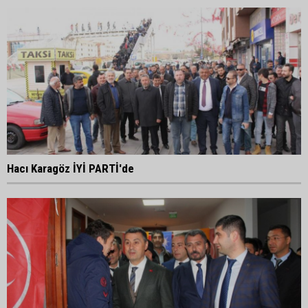
Hacı Karagöz İYİ PARTİ'de