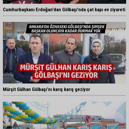
Cumhurbaşkanı Erdoğan'dan Gölbaşı'nda çat kapı ev ziyareti
Mürşit Gülhan Gölbaşı'nı karış karış geziyor