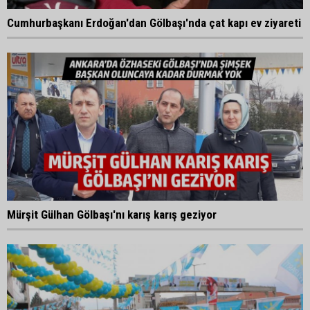
Cumhurbaşkanı Erdoğan'dan Gölbaşı'nda çat kapı ev ziyareti
Mürşit Gülhan Gölbaşı'nı karış karış geziyor