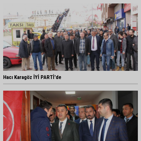
Hacı Karagöz İYİ PARTİ'de