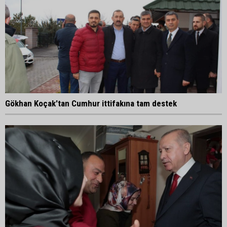
Gökhan Koçak'tan Cumhur ittifakına tam destek