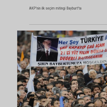
AKP'nin ilk seçim mitingi Bayburt'ta