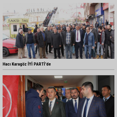
Hacı Karagöz İYİ PARTİ'de