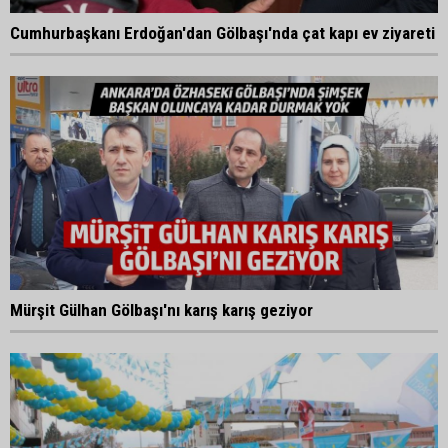
Cumhurbaşkanı Erdoğan'dan Gölbaşı'nda çat kapı ev ziyareti
Mürşit Gülhan Gölbaşı'nı karış karış geziyor