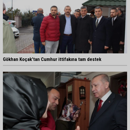
Gökhan Koçak'tan Cumhur ittifakına tam destek