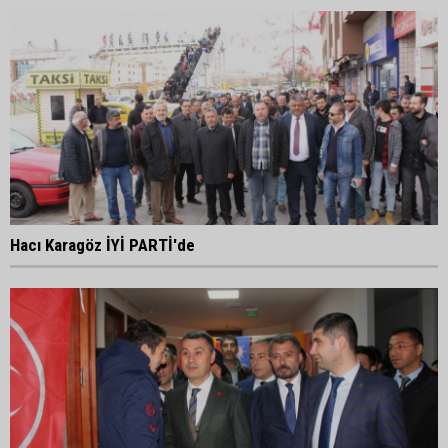
Hacı Karagöz İYİ PARTİ'de