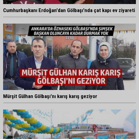
Cumhurbaşkanı Erdoğan'dan Gölbaşı'nda çat kapı ev ziyareti
Mürşit Gülhan Gölbaşı'nı karış karış geziyor