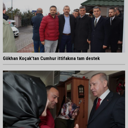
Gökhan Koçak'tan Cumhur ittifakına tam destek