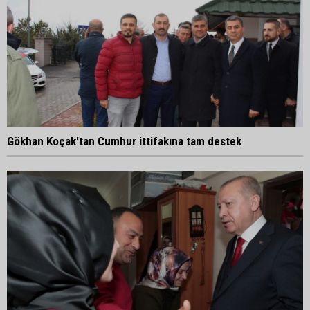
Gökhan Koçak'tan Cumhur ittifakına tam destek