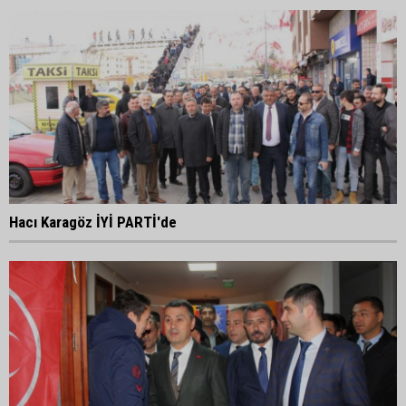
Hacı Karagöz İYİ PARTİ'de