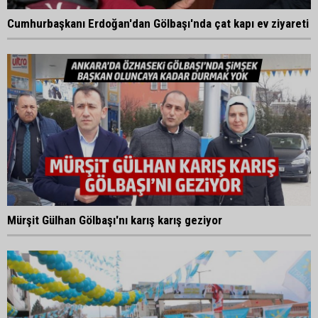
Cumhurbaşkanı Erdoğan'dan Gölbaşı'nda çat kapı ev ziyareti
Mürşit Gülhan Gölbaşı'nı karış karış geziyor