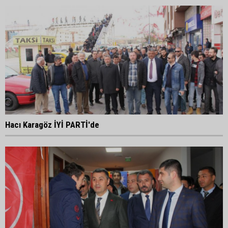
Hacı Karagöz İYİ PARTİ'de