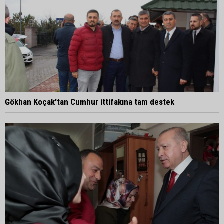
Gökhan Koçak'tan Cumhur ittifakına tam destek