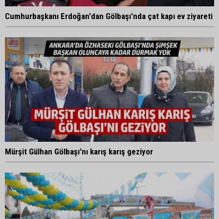
Cumhurbaşkanı Erdoğan'dan Gölbaşı'nda çat kapı ev ziyareti
Mürşit Gülhan Gölbaşı'nı karış karış geziyor