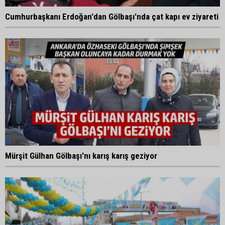
Cumhurbaşkanı Erdoğan'dan Gölbaşı'nda çat kapı ev ziyareti
Mürşit Gülhan Gölbaşı'nı karış karış geziyor