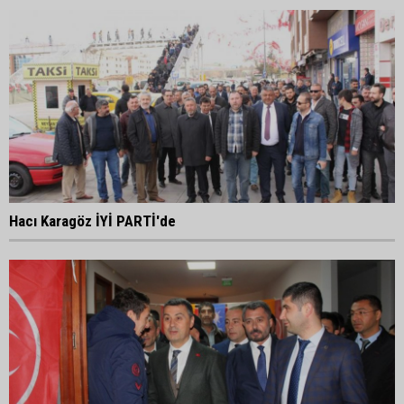
Hacı Karagöz İYİ PARTİ'de