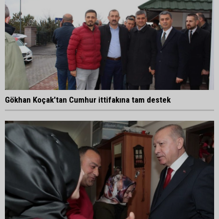
Gökhan Koçak'tan Cumhur ittifakına tam destek