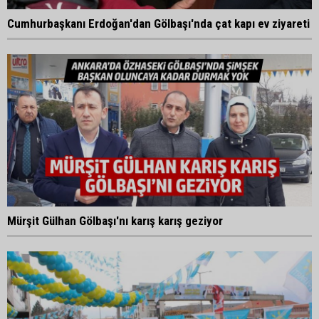
Cumhurbaşkanı Erdoğan'dan Gölbaşı'nda çat kapı ev ziyareti
Mürşit Gülhan Gölbaşı'nı karış karış geziyor