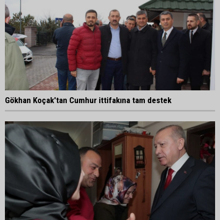
Gökhan Koçak'tan Cumhur ittifakına tam destek