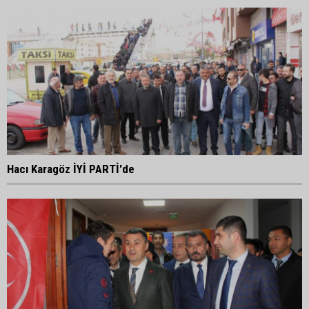
Hacı Karagöz İYİ PARTİ'de