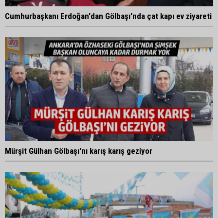
Cumhurbaşkanı Erdoğan'dan Gölbaşı'nda çat kapı ev ziyareti
Mürşit Gülhan Gölbaşı'nı karış karış geziyor