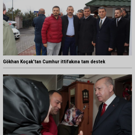
Gökhan Koçak'tan Cumhur ittifakına tam destek