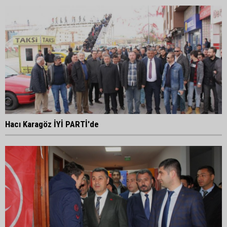
Hacı Karagöz İYİ PARTİ'de