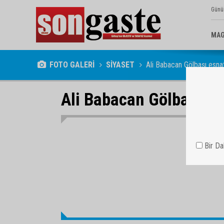
Günü
MAG
FOTO GALERİ
SİYASET
Ali Babacan Gölbaşı esnaf
Ali Babacan Gölbaşı es
Bir D