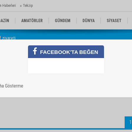
n Haberleri
Tekzip
AZİN
AMATÖRLER
GÜNDEM
DÜNYA
SİYASET
 ziyareti
EN KOMİKLER
MEDYA
TEKNOLOJİ
FACEBOOK'TA BEĞEN
naf ziyareti
aha Gösterme