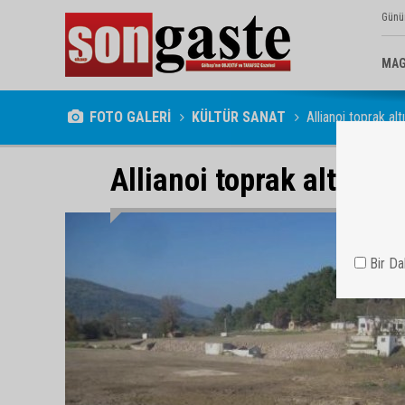
Günü
MAG
FOTO GALERİ
KÜLTÜR SANAT
Allianoi toprak alt
Allianoi toprak altında 
Bir D