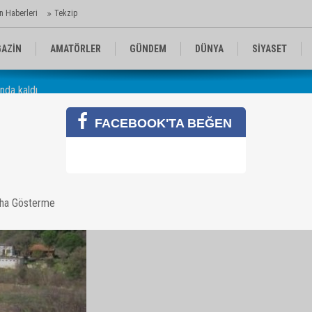
n Haberleri
Tekzip
AZİN
AMATÖRLER
GÜNDEM
DÜNYA
SİYASET
ında kaldı
EN KOMİKLER
MEDYA
TEKNOLOJİ
FACEBOOK'TA BEĞEN
kaldı
aha Gösterme