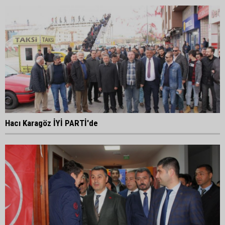
Hacı Karagöz İYİ PARTİ'de