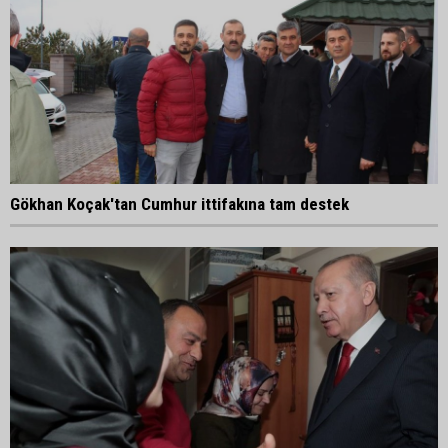
Gökhan Koçak'tan Cumhur ittifakına tam destek