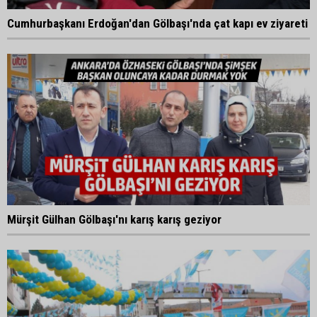
Cumhurbaşkanı Erdoğan'dan Gölbaşı'nda çat kapı ev ziyareti
Mürşit Gülhan Gölbaşı'nı karış karış geziyor