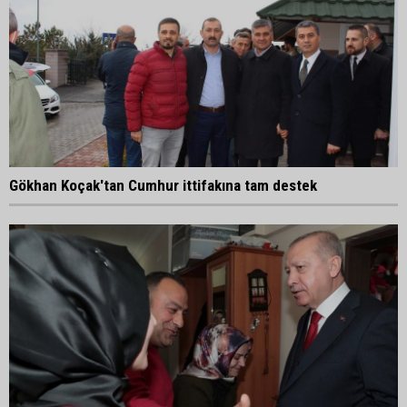
Gökhan Koçak'tan Cumhur ittifakına tam destek