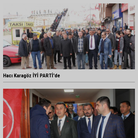
Hacı Karagöz İYİ PARTİ'de