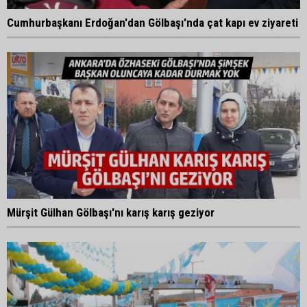
Cumhurbaşkanı Erdoğan'dan Gölbaşı'nda çat kapı ev ziyareti
Mürşit Gülhan Gölbaşı'nı karış karış geziyor