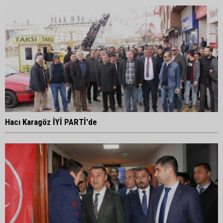
Hacı Karagöz İYİ PARTİ'de