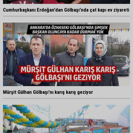
Cumhurbaşkanı Erdoğan'dan Gölbaşı'nda çat kapı ev ziyareti
Mürşit Gülhan Gölbaşı'nı karış karış geziyor