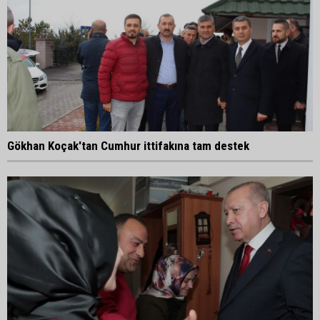
Gökhan Koçak'tan Cumhur ittifakına tam destek