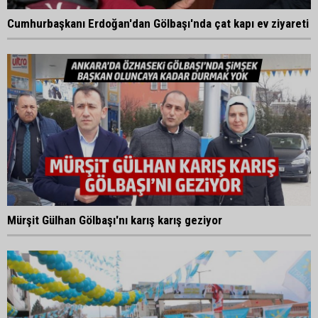
Cumhurbaşkanı Erdoğan'dan Gölbaşı'nda çat kapı ev ziyareti
Mürşit Gülhan Gölbaşı'nı karış karış geziyor