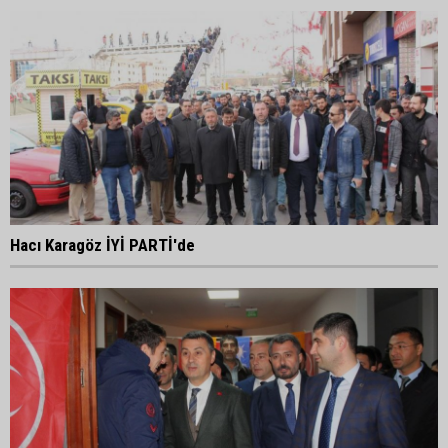
Hacı Karagöz İYİ PARTİ'de