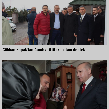
Gökhan Koçak'tan Cumhur ittifakına tam destek