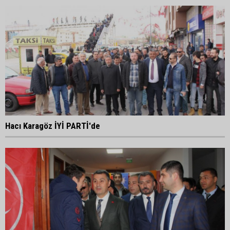
Hacı Karagöz İYİ PARTİ'de