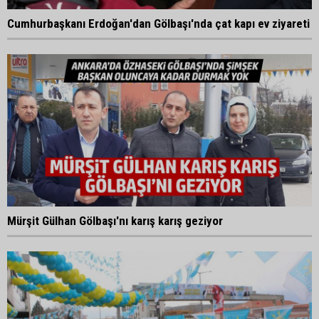
Cumhurbaşkanı Erdoğan'dan Gölbaşı'nda çat kapı ev ziyareti
Mürşit Gülhan Gölbaşı'nı karış karış geziyor