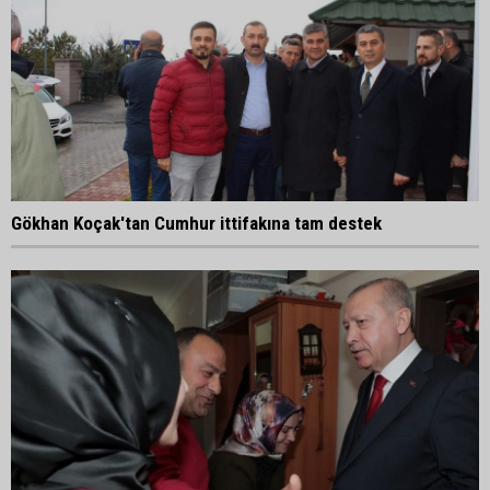
Gökhan Koçak'tan Cumhur ittifakına tam destek